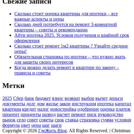
Свежие записи
Сколько стоит оценка квартиры для ипотеки – все
важные аспекты и цены
Сколько дней потребуется на ремонт 3-комнатной
квартиры – советы и рекомендации
Айти ипотека 2025. Условия получения и крайний срок
оформления
Сколько стоит ремонт 1м2 квартиры ? Узнайте средние
цены!
Обязательная страховка по ипотеке – что нужно знать
для защиты своих интересов
Когда можно делать ремонт в квартире по закону –
правила и советы
Метки
2025
Сбер
банк
бюджет
взнос
возврат
выбор
вычет
деньги
документы
долг
дом
жилье
закон
инструкция
ипотека
капитал
квартира
кредит
налог
новостройка
одобрение
оценка
платеж
процент
проценты
развод
расчет
ремонт
риск
руководство
рынок
село
совет
советы
срок
ставка
страховка
сумма
условия
формула
цвет
цена
шаг
шаги
Copyright © 2026
ГдеЖить Blog
. All Rights Reserved. | Christmas