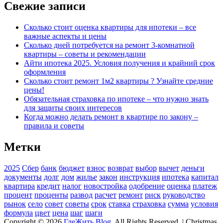
Свежие записи
Сколько стоит оценка квартиры для ипотеки – все
важные аспекты и цены
Сколько дней потребуется на ремонт 3-комнатной
квартиры – советы и рекомендации
Айти ипотека 2025. Условия получения и крайний срок
оформления
Сколько стоит ремонт 1м2 квартиры ? Узнайте средние
цены!
Обязательная страховка по ипотеке – что нужно знать
для защиты своих интересов
Когда можно делать ремонт в квартире по закону –
правила и советы
Метки
2025
Сбер
банк
бюджет
взнос
возврат
выбор
вычет
деньги
документы
долг
дом
жилье
закон
инструкция
ипотека
капитал
квартира
кредит
налог
новостройка
одобрение
оценка
платеж
процент
проценты
развод
расчет
ремонт
риск
руководство
рынок
село
совет
советы
срок
ставка
страховка
сумма
условия
формула
цвет
цена
шаг
шаги
Copyright © 2026
ГдеЖить Blog
. All Rights Reserved. | Christmas