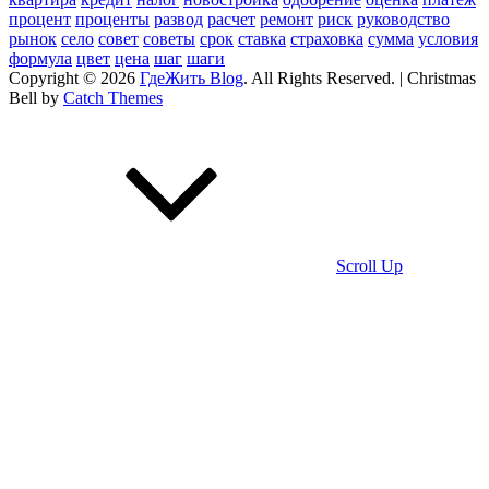
процент
проценты
развод
расчет
ремонт
риск
руководство
рынок
село
совет
советы
срок
ставка
страховка
сумма
условия
формула
цвет
цена
шаг
шаги
Copyright © 2026
ГдеЖить Blog
. All Rights Reserved. | Christmas
Bell by
Catch Themes
Scroll Up