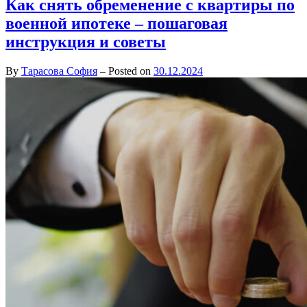
Как снять обременение с квартиры по
военной ипотеке – пошаговая
инструкция и советы
By
Тарасова София
–
Posted on
30.12.2024