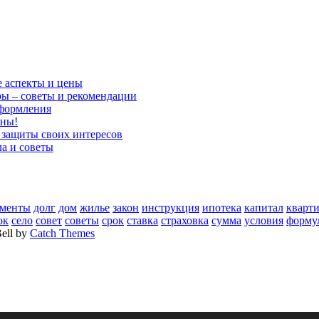
е аспекты и цены
ры – советы и рекомендации
оформления
ены!
я защиты своих интересов
ла и советы
ументы
долг
дом
жилье
закон
инструкция
ипотека
капитал
кварт
ок
село
совет
советы
срок
ставка
страховка
сумма
условия
форму
Bell by
Catch Themes