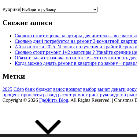
Рубрики
Свежие записи
Сколько стоит оценка квартиры для ипотеки – все важны
Сколько дней потребуется на ремонт 3-комнатной кварти
Айти ипотека 2025. Условия получения и крайний срок 
Сколько стоит ремонт 1м2 квартиры ? Узнайте средние ц
Обязательная страховка по ипотеке – что нужно знать дл
Когда можно делать ремонт в квартире по закону – прави
Метки
2025
Сбер
банк
бюджет
взнос
возврат
выбор
вычет
деньги
док
процент
проценты
развод
расчет
ремонт
риск
руководство
рын
Copyright © 2026
ГдеЖить Blog
. All Rights Reserved. | Christmas 