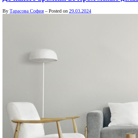
By
Тарасова София
–
Posted on
29.03.2024