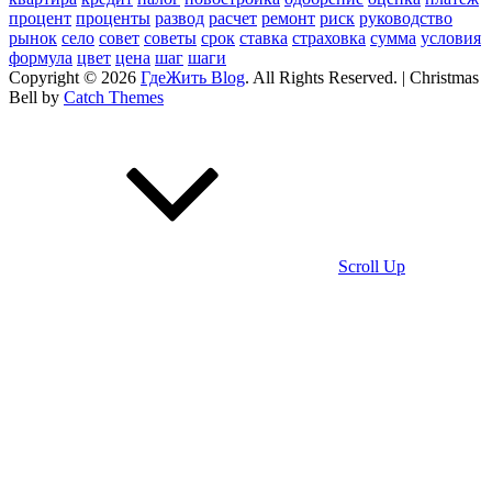
процент
проценты
развод
расчет
ремонт
риск
руководство
рынок
село
совет
советы
срок
ставка
страховка
сумма
условия
формула
цвет
цена
шаг
шаги
Copyright © 2026
ГдеЖить Blog
. All Rights Reserved. | Christmas
Bell by
Catch Themes
Scroll Up