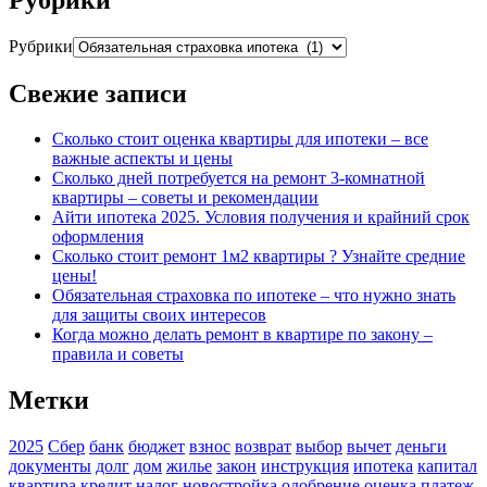
Рубрики
Свежие записи
Сколько стоит оценка квартиры для ипотеки – все
важные аспекты и цены
Сколько дней потребуется на ремонт 3-комнатной
квартиры – советы и рекомендации
Айти ипотека 2025. Условия получения и крайний срок
оформления
Сколько стоит ремонт 1м2 квартиры ? Узнайте средние
цены!
Обязательная страховка по ипотеке – что нужно знать
для защиты своих интересов
Когда можно делать ремонт в квартире по закону –
правила и советы
Метки
2025
Сбер
банк
бюджет
взнос
возврат
выбор
вычет
деньги
документы
долг
дом
жилье
закон
инструкция
ипотека
капитал
квартира
кредит
налог
новостройка
одобрение
оценка
платеж