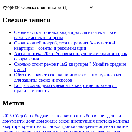
Рубрики
Свежие записи
Сколько стоит оценка квартиры для ипотеки – все
важные аспекты и цены
Сколько дней потребуется на ремонт 3-комнатной
квартиры – советы и рекомендации
Айти ипотека 2025. Условия получения и крайний срок
оформления
Сколько стоит ремонт 1м2 квартиры ? Узнайте средние
цены!
Обязательная страховка по ипотеке – что нужно знать
для защиты своих интересов
Когда можно делать ремонт в квартире по закону –
правила и советы
Метки
2025
Сбер
банк
бюджет
взнос
возврат
выбор
вычет
деньги
документы
долг
дом
жилье
закон
инструкция
ипотека
капитал
квартира
кредит
налог
новостройка
одобрение
оценка
платеж
процент
проценты
развод
расчет
ремонт
риск
руководство