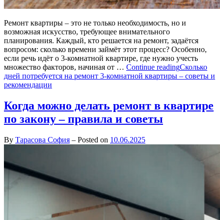
Ремонт квартиры – это не только необходимость, но и
возможная искусство, требующее внимательного
планирования. Каждый, кто решается на ремонт, задаётся
вопросом: сколько времени займёт этот процесс? Особенно,
если речь идёт о 3-комнатной квартире, где нужно учесть
множество факторов, начиная от …
Continue reading
Сколько
дней потребуется на ремонт 3-комнатной квартиры – советы и
рекомендации
Когда можно делать ремонт в квартире
по закону – правила и советы
By
Тарасова София
–
Posted on
10.06.2025