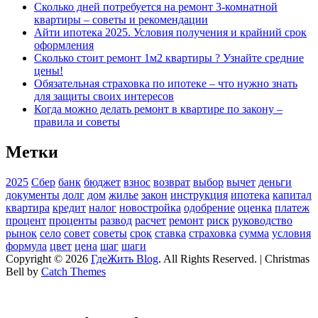
Сколько дней потребуется на ремонт 3-комнатной
квартиры – советы и рекомендации
Айти ипотека 2025. Условия получения и крайний срок
оформления
Сколько стоит ремонт 1м2 квартиры ? Узнайте средние
цены!
Обязательная страховка по ипотеке – что нужно знать
для защиты своих интересов
Когда можно делать ремонт в квартире по закону –
правила и советы
Метки
2025
Сбер
банк
бюджет
взнос
возврат
выбор
вычет
деньги
документы
долг
дом
жилье
закон
инструкция
ипотека
капитал
квартира
кредит
налог
новостройка
одобрение
оценка
платеж
процент
проценты
развод
расчет
ремонт
риск
руководство
рынок
село
совет
советы
срок
ставка
страховка
сумма
условия
формула
цвет
цена
шаг
шаги
Copyright © 2026
ГдеЖить Blog
. All Rights Reserved. | Christmas
Bell by
Catch Themes