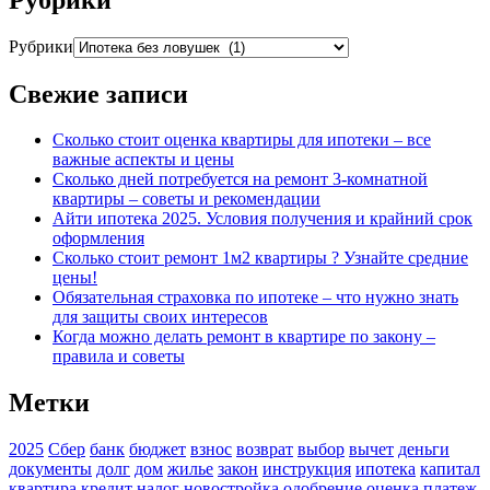
Рубрики
Свежие записи
Сколько стоит оценка квартиры для ипотеки – все
важные аспекты и цены
Сколько дней потребуется на ремонт 3-комнатной
квартиры – советы и рекомендации
Айти ипотека 2025. Условия получения и крайний срок
оформления
Сколько стоит ремонт 1м2 квартиры ? Узнайте средние
цены!
Обязательная страховка по ипотеке – что нужно знать
для защиты своих интересов
Когда можно делать ремонт в квартире по закону –
правила и советы
Метки
2025
Сбер
банк
бюджет
взнос
возврат
выбор
вычет
деньги
документы
долг
дом
жилье
закон
инструкция
ипотека
капитал
квартира
кредит
налог
новостройка
одобрение
оценка
платеж