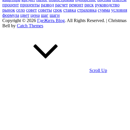
процент
проценты
развод
расчет
ремонт
риск
руководство
рынок
село
совет
советы
срок
ставка
страховка
сумма
условия
формула
цвет
цена
шаг
шаги
Copyright © 2026
ГдеЖить Blog
. All Rights Reserved. | Christmas
Bell by
Catch Themes
Scroll Up