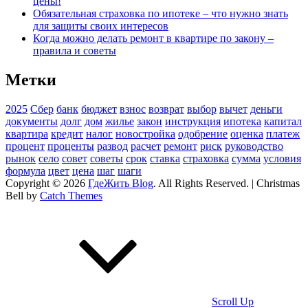
цены!
Обязательная страховка по ипотеке – что нужно знать
для защиты своих интересов
Когда можно делать ремонт в квартире по закону –
правила и советы
Метки
2025
Сбер
банк
бюджет
взнос
возврат
выбор
вычет
деньги
документы
долг
дом
жилье
закон
инструкция
ипотека
капитал
квартира
кредит
налог
новостройка
одобрение
оценка
платеж
процент
проценты
развод
расчет
ремонт
риск
руководство
рынок
село
совет
советы
срок
ставка
страховка
сумма
условия
формула
цвет
цена
шаг
шаги
Copyright © 2026
ГдеЖить Blog
. All Rights Reserved. | Christmas
Bell by
Catch Themes
Scroll Up