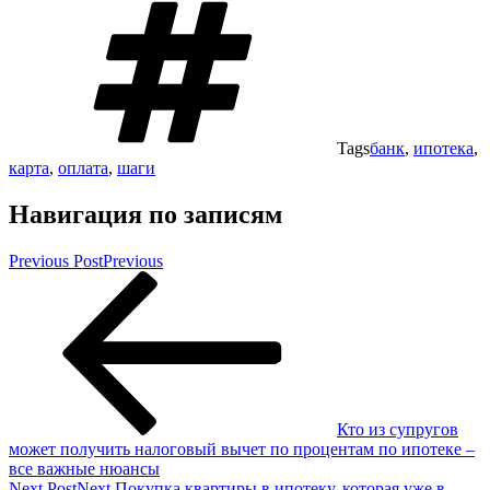
Tags
банк
,
ипотека
,
карта
,
оплата
,
шаги
Навигация по записям
Previous Post
Previous
Кто из супругов
может получить налоговый вычет по процентам по ипотеке –
все важные нюансы
Next Post
Next
Покупка квартиры в ипотеку, которая уже в