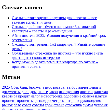
Свежие записи
Сколько стоит оценка квартиры для ипотеки – все
важные аспекты и цены
Сколько дней потребуется на ремонт 3-комнатной
квартиры – советы и рекомендации
Айти ипотека 2025. Условия получения и крайний срок
оформления
Сколько стоит ремонт 1м2 квартиры ? Узнайте средние
цены!
Обязательная страховка по ипотеке – что нужно знать
для защиты своих интересов
Когда можно делать ремонт в квартире по закону –
правила и советы
Метки
2025
Сбер
банк
бюджет
взнос
возврат
выбор
вычет
деньги
документы
долг
дом
жилье
закон
инструкция
ипотека
капитал
квартира
кредит
налог
новостройка
одобрение
оценка
платеж
процент
проценты
развод
расчет
ремонт
риск
руководство
рынок
село
совет
советы
срок
ставка
страховка
сумма
условия
формула
цвет
цена
шаг
шаги